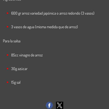
600 gr arroz variedad japónica o arroz redondo (3 vasos)
3 vasos de agua (misma medida que de arroz)
Para la salsa
85cc vinagre de arroz
30g azúcar
15g sal